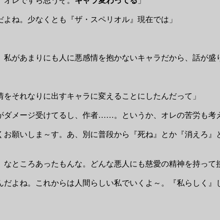
、オレですら思うぞ。
キャラ変わってる
」
だよね。少なくとも『ザ・スペリオル』現在では」
」
、私があまりにも人に悪感情を抱かないキャラだから、話が盛
情をそれなりに出すキャラに変えることにしたんだって」
がダメージ受けてるし、作者……。というか、オレの苦労も考
くお願いしま～す。あ、別に普段から『死ね』とか『消えろ』
』なところあったもんな。どんな悪人にも慈愛の精神を持って
んだよね。これからは人間らしい私でいくよ～。『私らしく』